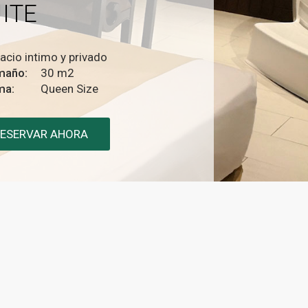
ITE
acio intimo y privado
maño:
30 m2
ma:
Queen Size
ESERVAR AHORA