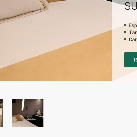
SU
Esp
Ta
Ca
R