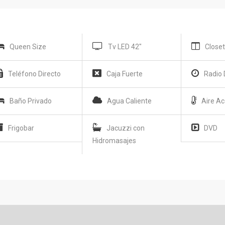
Queen Size
Tv LED 42"
Close
Teléfono Directo
Caja Fuerte
Radio 
Baño Privado
Agua Caliente
Aire A
Frigobar
Jacuzzi con
DVD
Hidromasajes